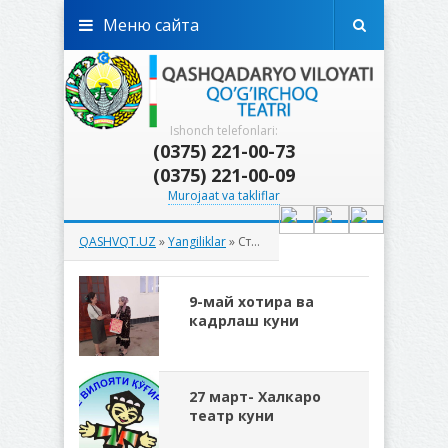
Меню сайта
Ishonch telefonlari:
(0375) 221-00-73
(0375) 221-00-09
Murojaat va takliflar
QASHVQT.UZ
»
Yangiliklar
» Страница 10
9-май хотира ва
кадрлаш куни
27 март- Халкаро
театр куни