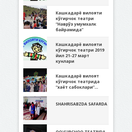
Кашкадарё вилояти
кўгирчок театри
“Наврўз умумхалк
байрамида”
Кашкадарё вилояти
кўгирчок театри 2019
йил 21-27 март
кунлари
Кашкадарё вилоят
кўгирчок театрида
“хаёт сабоклари”...
SHAHRISABZDA SAFARDA
QO'G'IRCHOQ TEATRIDA