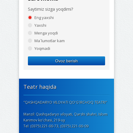
Saytimiz sizga yoqdimi?
Eng yaxshi
Yaxshi
Menga yoqdi
Ma`lumotlar kam
Yoqmadi
Ovoz berish
Teatr haqida
"QASHQADARYO VILOYATI QO'G'IRCHOQ TEATRI"
Manzil: Qashqadaryo viloyati, Qarshi shahri, Islom
Karimov ko'chasi, 219-uy
Tel: (0375) 221-00-73, (0375) 221-00-09