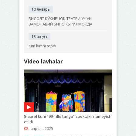
10 январь
ВИЛОЯТ КЎКИРЧОК ТЕАТРИ УЧУН
ЗАМОНАВИЙ БИНО КУРИЛМОКДА
13 август
Kim kimni topdi
Video lavhalar
8-aprel kuni "99-Tillo tanga" spektakli namoyish
etildi
08
апрель 2025