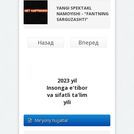
YANGI SPEKTAKL
NAMOYISHI - "FANTNING
SARGUZASHTI"
Назад
Вперед
2023 yil
Insonga e'tibor
va sifatli ta'lim
yili
Me'yoriy hujjatlar