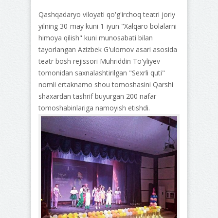
Qashqadaryo viloyati qo'g'irchoq teatri joriy
yilning 30-may kuni 1-iyun "Xalqaro bolalarni
himoya qilish" kuni munosabati bilan
tayorlangan Azizbek G'ulomov asari asosida
teatr bosh rejissori Muhriddin To'yliyev
tomonidan saxnalashtirilgan "Sexrli quti"
nomli ertaknamo shou tomoshasini Qarshi
shaxardan tashrif buyurgan 200 nafar
tomoshabinlariga namoyish etishdi.