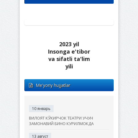
2023 yil
Insonga e'tibor
va sifatli ta'lim
yili
Me'yoriy hujjatlar
10 январь
ВИЛОЯТ КЎКИРЧОК ТЕАТРИ УЧУН
ЗАМОНАВИЙ БИНО КУРИЛМОКДА
13 август