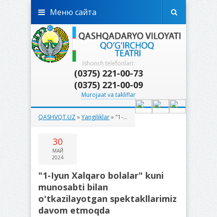
Меню сайта
Ishonch telefonlari:
(0375) 221-00-73
(0375) 221-00-09
Murojaat va takliflar
QASHVQT.UZ
»
Yangiliklar
» "1-Iyun Xalqaro bolalar" kuni munosabti bilan o'tkazilayotgan spektakllarimiz davom etmoqda
30
МАЙ
2024
"1-Iyun Xalqaro bolalar" kuni
munosabti bilan
o'tkazilayotgan spektakllarimiz
davom etmoqda