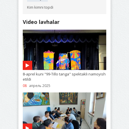
Kim kimni topdi
Video lavhalar
8-aprel kuni "99-Tillo tanga" spektakli namoyish
etildi
08
апрель 2025