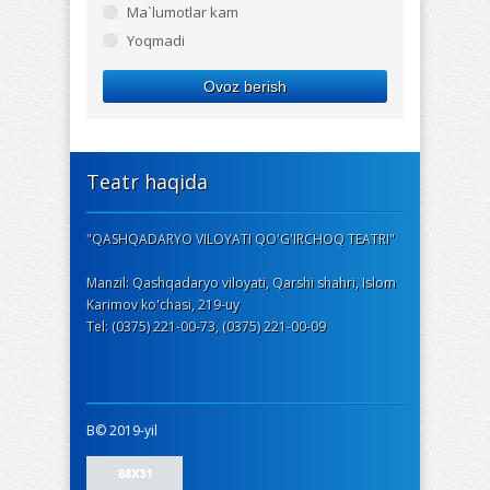
Ma`lumotlar kam
Yoqmadi
Ovoz berish
Teatr haqida
"QASHQADARYO VILOYATI QO'G'IRCHOQ TEATRI"
Manzil: Qashqadaryo viloyati, Qarshi shahri, Islom
Karimov ko'chasi, 219-uy
Tel: (0375) 221-00-73, (0375) 221-00-09
В© 2019-yil