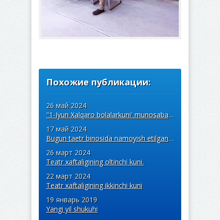
Похожие публикации:
26 май 2024
"1-Iyun Xalqaro bolalarkuni' munosabati bilan o'tkazilgan spektakl namoyishi
17 май 2024
Bugun taetr binosida namoyish etilgan spektakl namoyishi
26 март 2024
Teatr xaftaligining oltinchi kuni.
22 март 2024
Teatr xaftaligining ikkinchi kuni
19 январь 2019
Yangi yil shukuhi