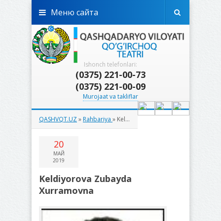
Меню сайта
Ishonch telefonlari:
(0375) 221-00-73
(0375) 221-00-09
Murojaat va takliflar
QASHVQT.UZ
»
Rahbariya
» Keldiyorova Zubayda Xurramovna
20
МАЙ
2019
Keldiyorova Zubayda
Xurramovna