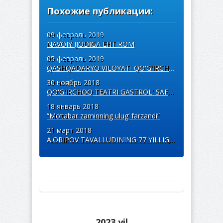
Похожие публикации:
09 февраль 2019
NAVOIY IJODIGA EHTIROM
05 февраль 2019
QASHQADARYO VILOYATI QO'G'IRCHOQ TEATRI SHAHRISABZDA...
30 ноябрь 2018
QO'G'IRCHOQ TEATRI GASTROL' SAFARIDA
18 январь 2018
“Mo‘tabar zaminning ulug‘ farzandi”
21 март 2018
A.ORIPOV TAVALLUDINING 77 YILLIGIGA BAG'ISHLANGAN TADBIR
2023 yil