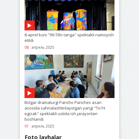
8-aprel kuni "99-Tillo tanga" spektakli namoyish
etildi
08
апрель 2025
Bolgar dramaturgi Pancho Panchev asari
asosida sahnalashtirilayotgan yangi "To?rt
egizak" spektakli ustida ish jarayonlari
boshlandi.
01
апрель 2025
Foto lavhalar