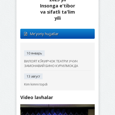
Insonga e'tibor
va sifatli ta'lim
yili
Me'yoriy hujjatlar
10 январь
ВИЛОЯТ КЎКИРЧОК ТЕАТРИ УЧУН
ЗАМОНАВИЙ БИНО КУРИЛМОКДА
13 август
Kim kimni topdi
Video lavhalar