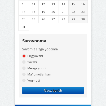
10
11
12
13
14
15
16
17
18
19
20
21
22
23
24
25
26
27
28
29
30
31
Surovnoma
Saytimiz sizga yoqdimi?
Eng yaxshi
Yaxshi
Menga yoqdi
Ma`lumotlar kam
Yoqmadi
Ovoz berish